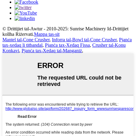
© Drittijiet tal-Awtur - 2010-2025: Sunrise Machinery Id-Drittijiet
kollha Riżervati.
Mappa tas-sit
Mantel tal-Cone Crusher
,
Inforra tal-Bowl tal-Cone Crusher
,
Pjanċa
tax-xedaq li titbandal
,
Pjanċa tax-Xedaq Fissa
,
Crusher tal-Konu
Konkavi
,
Pjanċa tax-Xedaq tal-Manganiż
,