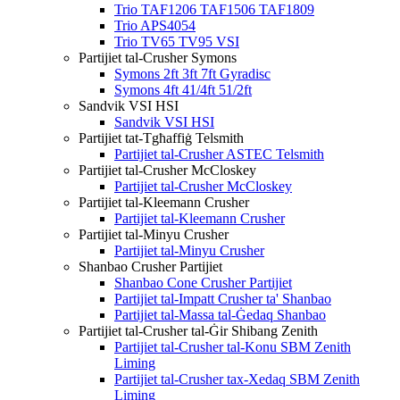
Trio TAF1206 TAF1506 TAF1809
Trio APS4054
Trio TV65 TV95 VSI
Partijiet tal-Crusher Symons
Symons 2ft 3ft 7ft Gyradisc
Symons 4ft 41/4ft 51/2ft
Sandvik VSI HSI
Sandvik VSI HSI
Partijiet tat-Tgħaffiġ Telsmith
Partijiet tal-Crusher ASTEC Telsmith
Partijiet tal-Crusher McCloskey
Partijiet tal-Crusher McCloskey
Partijiet tal-Kleemann Crusher
Partijiet tal-Kleemann Crusher
Partijiet tal-Minyu Crusher
Partijiet tal-Minyu Crusher
Shanbao Crusher Partijiet
Shanbao Cone Crusher Partijiet
Partijiet tal-Impatt Crusher ta' Shanbao
Partijiet tal-Massa tal-Ġedaq Shanbao
Partijiet tal-Crusher tal-Ġir Shibang Zenith
Partijiet tal-Crusher tal-Konu SBM Zenith
Liming
Partijiet tal-Crusher tax-Xedaq SBM Zenith
Liming