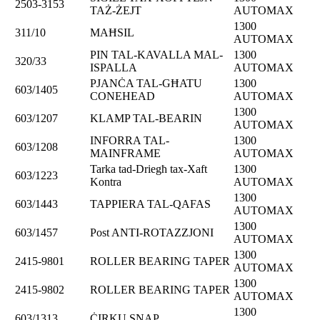
2503-3153
TAŻ-ŻEJT
AUTOMAX
1300
311/10
MAĦSIL
AUTOMAX
PIN TAL-KAVALLA MAL-
1300
320/33
ISPALLA
AUTOMAX
PJANĊA TAL-GĦATU
1300
603/1405
CONEHEAD
AUTOMAX
1300
603/1207
KLAMP TAL-BEARIN
AUTOMAX
INFORRA TAL-
1300
603/1208
MAINFRAME
AUTOMAX
Tarka tad-Driegħ tax-Xaft
1300
603/1223
Kontra
AUTOMAX
1300
603/1443
TAPPIERA TAL-QAFAS
AUTOMAX
1300
603/1457
Post ANTI-ROTAZZJONI
AUTOMAX
1300
2415-9801
ROLLER BEARING TAPER
AUTOMAX
1300
2415-9802
ROLLER BEARING TAPER
AUTOMAX
1300
603/1313
ĊIRKU SNAP