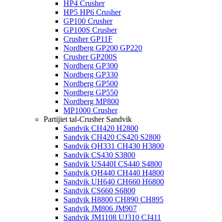
HP4 Crusher
HP5 HP6 Crusher
GP100 Crusher
GP100S Crusher
Crusher GP11F
Nordberg GP200 GP220
Crusher GP200S
Nordberg GP300
Nordberg GP330
Nordberg GP500
Nordberg GP550
Nordberg MP800
MP1000 Crusher
Partijiet tal-Crusher Sandvik
Sandvik CH420 H2800
Sandvik CH420 CS420 S2800
Sandvik QH331 CH430 H3800
Sandvik CS430 S3800
Sandvik US440I CS440 S4800
Sandvik QH440 CH440 H4800
Sandvik UH640 CH660 H6800
Sandvik CS660 S6800
Sandvik H8800 CH890 CH895
Sandvik JM806 JM907
Sandvik JM1108 UJ310 CJ411