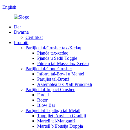
English
Dar
Dwarna
Ċertifikat
Prodotti
Partijiet tal-Crusher tax-Xedaq
Pjanċa tax-xedaq
Pjanċa u Sedil Toggle
Pitman tal-Massa tax-Xedaq
Partijiet tal-Cone Crusher
Inforra tal-Bowl u Mantel
Partijiet tal-Bronż
Assemblea tax-Xaft Prinċipali
Partijiet tal-Impact Crusher
Fardal
Rotor
Blow Bar
Partijiet tat-Tqattigħ tal-Metall
Tappijiet, Anvils u Gradilji
Martell tal-Manganiż
Martell b'Ebusija Doppja