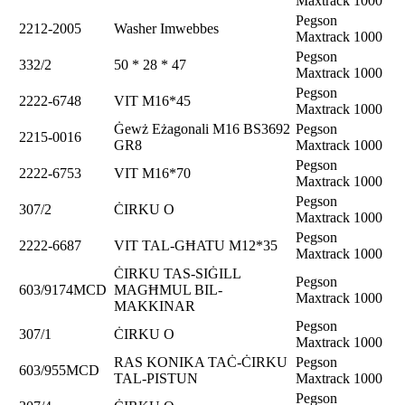
Maxtrack 1000
Pegson
2212-2005
Washer Imwebbes
Maxtrack 1000
Pegson
332/2
50 * 28 * 47
Maxtrack 1000
Pegson
2222-6748
VIT М16*45
Maxtrack 1000
Ġewż Eżagonali М16 BS3692
Pegson
2215-0016
GR8
Maxtrack 1000
Pegson
2222-6753
VIT М16*70
Maxtrack 1000
Pegson
307/2
ĊIRKU O
Maxtrack 1000
Pegson
2222-6687
VIT TAL-GĦATU М12*35
Maxtrack 1000
ĊIRKU TAS-SIĠILL
Pegson
603/9174MCD
MAGĦMUL BIL-
Maxtrack 1000
MAKKINAR
Pegson
307/1
ĊIRKU O
Maxtrack 1000
RAS KONIKA TAĊ-ĊIRKU
Pegson
603/955MCD
TAL-PISTUN
Maxtrack 1000
Pegson