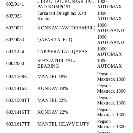
ĊIRKU TAL-KUNJAR TAL-
1000
603/9141
PAD KOMPOST
AUTOMAX
Tarka tad-Driegħ tax-Xaft
1000
603/923
Kontra
AUTOMAX
1000
603/9071
KONKAV (AWTORAMBIL)
AUTOSAND
1000
603/9083
QAFAS TA' FUQ
AUTOSAND
1000
603/1224
TAPPIERA TAL-QAFAS
AUTOMAX
SPAZJATUR TAL-
1000
600/2060
BEARING
AUTOMAX
Pegson
603/1508E
MANTEL 18%
Maxtrack 1300
Pegson
603/1416E
KONKAV 18%
Maxtrack 1300
Pegson
603/1508TT
MANTEL 22%
Maxtrack 1300
Pegson
603/1416TT
KONKAV 22%
Maxtrack 1300
Pegson
603/1617TT
MANTEL HEAVY DUTY
Maxtrack 1300