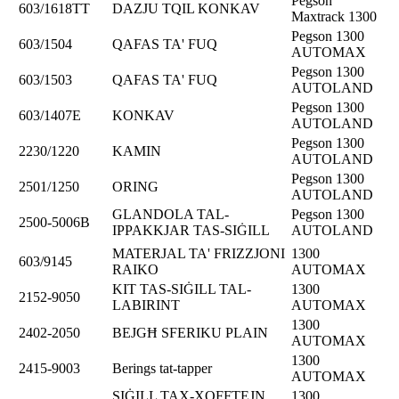
Pegson
603/1618TT
DAZJU TQIL KONKAV
Maxtrack 1300
Pegson 1300
603/1504
QAFAS TA' FUQ
AUTOMAX
Pegson 1300
603/1503
QAFAS TA' FUQ
AUTOLAND
Pegson 1300
603/1407E
KONKAV
AUTOLAND
Pegson 1300
2230/1220
KAMIN
AUTOLAND
Pegson 1300
2501/1250
ORING
AUTOLAND
GLANDOLA TAL-
Pegson 1300
2500-5006B
IPPAKKJAR TAS-SIĠILL
AUTOLAND
MATERJAL TA' FRIZZJONI
1300
603/9145
RAIKO
AUTOMAX
KIT TAS-SIĠILL TAL-
1300
2152-9050
LABIRINT
AUTOMAX
1300
2402-2050
BEJGĦ SFERIKU PLAIN
AUTOMAX
1300
2415-9003
Berings tat-tapper
AUTOMAX
SIĠILL TAX-XOFFTEJN
1300