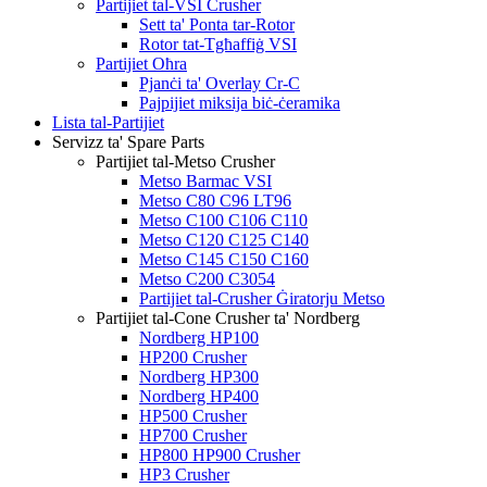
Partijiet tal-VSI Crusher
Sett ta' Ponta tar-Rotor
Rotor tat-Tgħaffiġ VSI
Partijiet Oħra
Pjanċi ta' Overlay Cr-C
Pajpijiet miksija biċ-ċeramika
Lista tal-Partijiet
Servizz ta' Spare Parts
Partijiet tal-Metso Crusher
Metso Barmac VSI
Metso C80 C96 LT96
Metso C100 C106 C110
Metso C120 C125 C140
Metso C145 C150 C160
Metso C200 C3054
Partijiet tal-Crusher Ġiratorju Metso
Partijiet tal-Cone Crusher ta' Nordberg
Nordberg HP100
HP200 Crusher
Nordberg HP300
Nordberg HP400
HP500 Crusher
HP700 Crusher
HP800 HP900 Crusher
HP3 Crusher