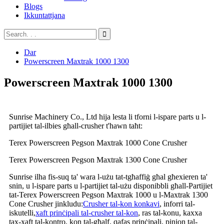
Blogs
Ikkuntattjana
Dar
Powerscreen Maxtrak 1000 1300
Powerscreen Maxtrak 1000 1300
Sunrise Machinery Co., Ltd hija lesta li tforni l-ispare parts u l-
partijiet tal-ilbies għall-crusher t'hawn taħt:
Terex Powerscreen Pegson Maxtrak 1000 Cone Crusher
Terex Powerscreen Pegson Maxtrak 1300 Cone Crusher
Sunrise ilha fis-suq ta' wara l-użu tat-tgħaffiġ għal għexieren ta'
snin, u l-ispare parts u l-partijiet tal-użu disponibbli għall-Partijiet
tat-Terex Powerscreen Pegson Maxtrak 1000 u l-Maxtrak 1300
Cone Crusher jinkludu:
Crusher tal-kon konkavi
, inforri tal-
iskutelli,
xaft prinċipali tal-crusher tal-kon
, ras tal-konu, kaxxa
tax-xaft tal-kontro, kon tal-għalf, qafas prinċipali, pinion tal-