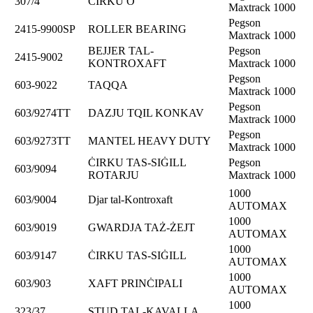
307/4
ĊIRKU O
Maxtrack 1000
Pegson
2415-9900SP
ROLLER BEARING
Maxtrack 1000
BEJJER TAL-
Pegson
2415-9002
KONTROXAFT
Maxtrack 1000
Pegson
603-9022
TAQQA
Maxtrack 1000
Pegson
603/9274TT
DAZJU TQIL KONKAV
Maxtrack 1000
Pegson
603/9273TT
MANTEL HEAVY DUTY
Maxtrack 1000
ĊIRKU TAS-SIĠILL
Pegson
603/9094
ROTARJU
Maxtrack 1000
1000
603/9004
Djar tal-Kontroxaft
AUTOMAX
1000
603/9019
GWARDJA TAŻ-ŻEJT
AUTOMAX
1000
603/9147
ĊIRKU TAS-SIĠILL
AUTOMAX
1000
603/903
XAFT PRINĊIPALI
AUTOMAX
1000
323/37
STUD TAL-KAVALLA