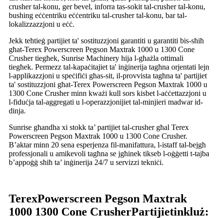
crusher tal-konu, ger bevel, inforra tas-sokit tal-crusher tal-konu,
bushing eċċentriku eċċentriku tal-crusher tal-konu, bar tal-
lokalizzazzjoni u eċċ.
Jekk teħtieġ partijiet ta' sostituzzjoni garantiti u garantiti bis-sħiħ
għat-Terex Powerscreen Pegson Maxtrak 1000 u 1300 Cone
Crusher tiegħek, Sunrise Machinery hija l-għażla ottimali
tiegħek. Permezz tal-kapaċitajiet ta' inġinerija tagħna orjentati lejn
l-applikazzjoni u speċifiċi għas-sit, il-provvista tagħna ta' partijiet
ta' sostituzzjoni għat-Terex Powerscreen Pegson Maxtrak 1000 u
1300 Cone Crusher minn kważi kull sors kisbet l-aċċettazzjoni u
l-fiduċja tal-aggregati u l-operazzjonijiet tal-minjieri madwar id-
dinja.
Sunrise għandha xi stokk ta’ partijiet tal-crusher għal Terex
Powerscreen Pegson Maxtrak 1000 u 1300 Cone Crusher.
B’aktar minn 20 sena esperjenza fil-manifattura, l-istaff tal-bejgħ
professjonali u amikevoli tagħna se jgħinek tikseb l-oġġetti t-tajba
b’appoġġ sħiħ ta’ inġinerija 24/7 u servizzi tekniċi.
Terex
Powerscreen Pegson Maxtrak
1000 1300 Cone Crusher
Partijiet
inkluż: