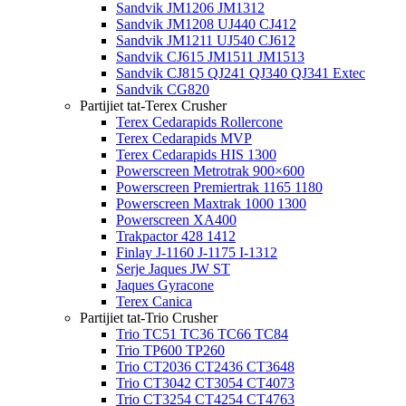
Sandvik JM1206 JM1312
Sandvik JM1208 UJ440 CJ412
Sandvik JM1211 UJ540 CJ612
Sandvik CJ615 JM1511 JM1513
Sandvik CJ815 QJ241 QJ340 QJ341 Extec
Sandvik CG820
Partijiet tat-Terex Crusher
Terex Cedarapids Rollercone
Terex Cedarapids MVP
Terex Cedarapids HIS 1300
Powerscreen Metrotrak 900×600
Powerscreen Premiertrak 1165 1180
Powerscreen Maxtrak 1000 1300
Powerscreen XA400
Trakpactor 428 1412
Finlay J-1160 J-1175 I-1312
Serje Jaques JW ST
Jaques Gyracone
Terex Canica
Partijiet tat-Trio Crusher
Trio TC51 TC36 TC66 TC84
Trio TP600 TP260
Trio CT2036 CT2436 CT3648
Trio CT3042 CT3054 CT4073
Trio CT3254 CT4254 CT4763