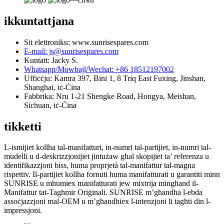
ikkuntattjana
Sit elettroniku: www.sunrisespares.com
E-mail: js@sunrisespares.com
Kuntatt: Jacky S.
Whatsapp/Mowbajl/Wechat: +86 18512197002
Uffiċċju: Kamra 397, Bini 1, 8 Triq East Fuxing, Jinshan,
Shanghai, iċ-Ċina
Fabbrika: Nru 1-21 Shengke Road, Hongya, Meishan,
Sichuan, iċ-Ċina
tikketti
L-ismijiet kollha tal-manifatturi, in-numri tal-partijiet, in-numri tal-
mudelli u d-deskrizzjonijiet jintużaw għal skopijiet ta’ referenza u
identifikazzjoni biss, huma proprjetà tal-manifattur tal-magna
rispettiv. Il-partijiet kollha fornuti huma manifatturati u garantiti minn
SUNRISE u mhumiex manifatturati jew mixtrija mingħand il-
Manifattur tat-Tagħmir Oriġinali. SUNRISE m’għandha l-ebda
assoċjazzjoni mal-OEM u m’għandhiex l-intenzjoni li tagħti din l-
impressjoni.